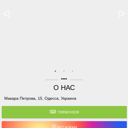
linear_scale
О НАС
Макара Петрова, 15, Одесса, Украина
TRIPADVISOR
INSTAGRAM