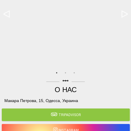
linear_scale
О НАС
Макара Петрова, 15, Одесса, Украина
TRIPADVISOR
INSTAGRAM