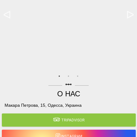
linear_scale
О НАС
Макара Петрова, 15, Одесса, Украина
TRIPADVISOR
INSTAGRAM