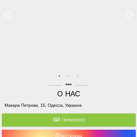
linear_scale
О НАС
Макара Петрова, 15, Одесса, Украина
TRIPADVISOR
INSTAGRAM