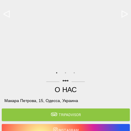
linear_scale
О НАС
Макара Петрова, 15, Одесса, Украина
TRIPADVISOR
INSTAGRAM