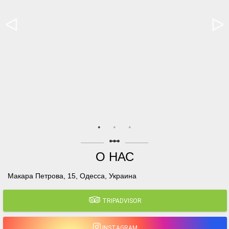
linear_scale
О НАС
Макара Петрова, 15, Одесса, Украина
TRIPADVISOR
INSTAGRAM