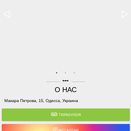
linear_scale
О НАС
Макара Петрова, 15, Одесса, Украина
TRIPADVISOR
INSTAGRAM