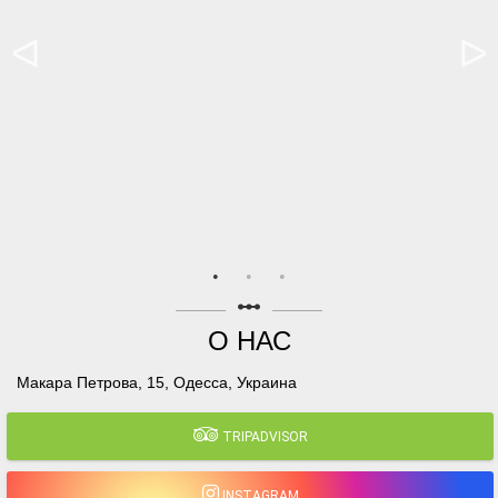
linear_scale
О НАС
Макара Петрова, 15, Одесса, Украина
TRIPADVISOR
INSTAGRAM