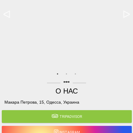
linear_scale
О НАС
Макара Петрова, 15, Одесса, Украина
TRIPADVISOR
INSTAGRAM