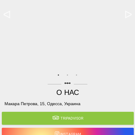
linear_scale
О НАС
Макара Петрова, 15, Одесса, Украина
TRIPADVISOR
INSTAGRAM