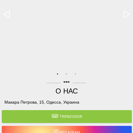
linear_scale
О НАС
Макара Петрова, 15, Одесса, Украина
TRIPADVISOR
INSTAGRAM