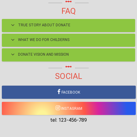
linear_scale
FAQ
TRUE STORY ABOUT DONATE
WHAT WE DO FOR CHILDERNS
DONATE VISION AND MISSION
linear_scale
SOCIAL
FACEBOOK
INSTAGRAM
tel: 123-456-789