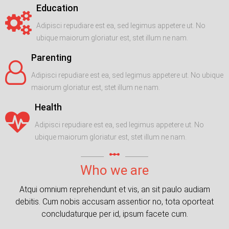
Education
Adipisci repudiare est ea, sed legimus appetere ut. No
ubique maiorum gloriatur est, stet illum ne nam.
Parenting
Adipisci repudiare est ea, sed legimus appetere ut. No ubique
maiorum gloriatur est, stet illum ne nam.
Health
Adipisci repudiare est ea, sed legimus appetere ut. No
ubique maiorum gloriatur est, stet illum ne nam.
linear_scale
Who we are
Atqui omnium reprehendunt et vis, an sit paulo audiam
debitis. Cum nobis accusam assentior no, tota oporteat
concludaturque per id, ipsum facete cum.