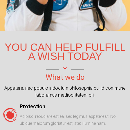
YOU CAN HELP FULFILL
A WISH TODAY
keyboard_arrow_down
What we do
Appetere, nec populo indoctum philosophia cu, id commune
laboramus mediocritatem pri.
Protection
Adipisci repudiare est ea, sed legimus appetere ut. No
ubique maiorum gloriatur est, stet illum ne nam.