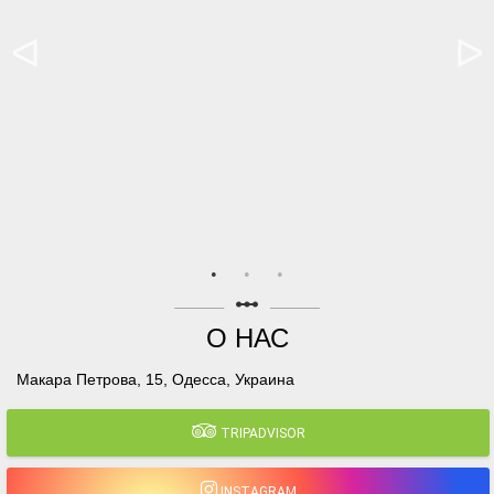
linear_scale
О НАС
Макара Петрова, 15, Одесса, Украина
TRIPADVISOR
INSTAGRAM