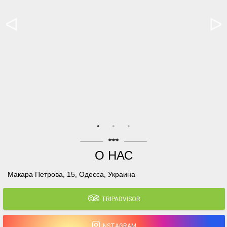
linear_scale
О НАС
Макара Петрова, 15, Одесса, Украина
TRIPADVISOR
INSTAGRAM