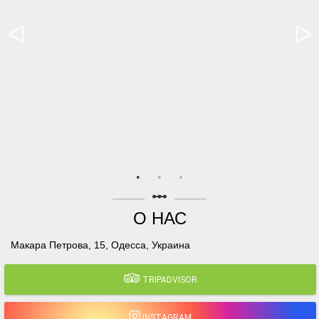
linear_scale
О НАС
Макара Петрова, 15, Одесса, Украина
TRIPADVISOR
INSTAGRAM