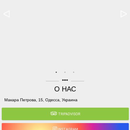
linear_scale
О НАС
Макара Петрова, 15, Одесса, Украина
TRIPADVISOR
INSTAGRAM