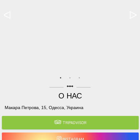
linear_scale
О НАС
Макара Петрова, 15, Одесса, Украина
TRIPADVISOR
INSTAGRAM