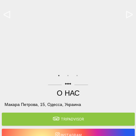
linear_scale
О НАС
Макара Петрова, 15, Одесса, Украина
TRIPADVISOR
INSTAGRAM