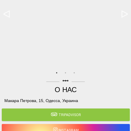
linear_scale
О НАС
Макара Петрова, 15, Одесса, Украина
TRIPADVISOR
INSTAGRAM