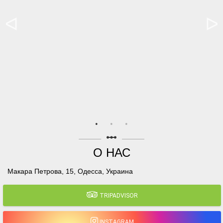
linear_scale
О НАС
Макара Петрова, 15, Одесса, Украина
TRIPADVISOR
INSTAGRAM