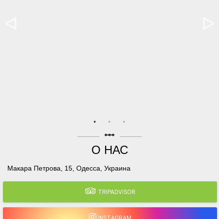
linear_scale
О НАС
Макара Петрова, 15, Одесса, Украина
TRIPADVISOR
INSTAGRAM