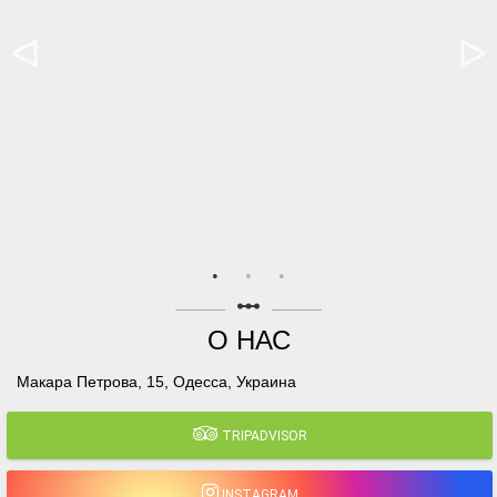
linear_scale
О НАС
Макара Петрова, 15, Одесса, Украина
TRIPADVISOR
INSTAGRAM