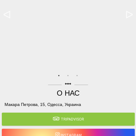
linear_scale
О НАС
Макара Петрова, 15, Одесса, Украина
TRIPADVISOR
INSTAGRAM