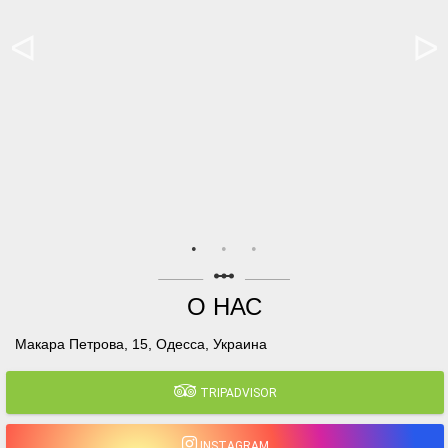
linear_scale
О НАС
Макара Петрова, 15, Одесса, Украина
TRIPADVISOR
INSTAGRAM