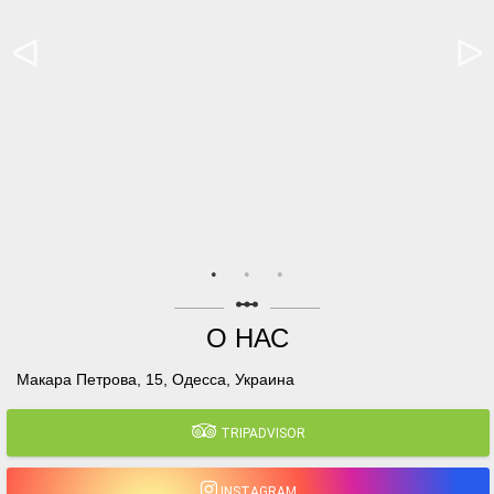
linear_scale
О НАС
Макара Петрова, 15, Одесса, Украина
TRIPADVISOR
INSTAGRAM