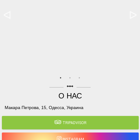
linear_scale
О НАС
Макара Петрова, 15, Одесса, Украина
TRIPADVISOR
INSTAGRAM