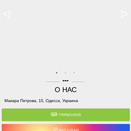
linear_scale
О НАС
Макара Петрова, 15, Одесса, Украина
TRIPADVISOR
INSTAGRAM