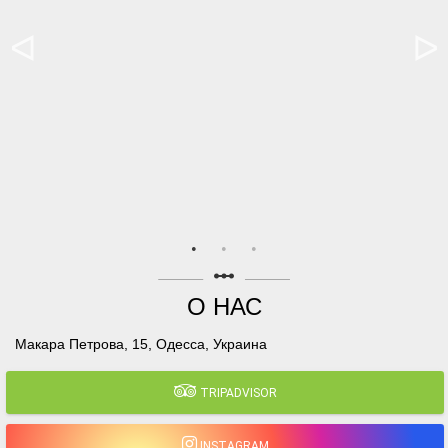
linear_scale
О НАС
Макара Петрова, 15, Одесса, Украина
TRIPADVISOR
INSTAGRAM