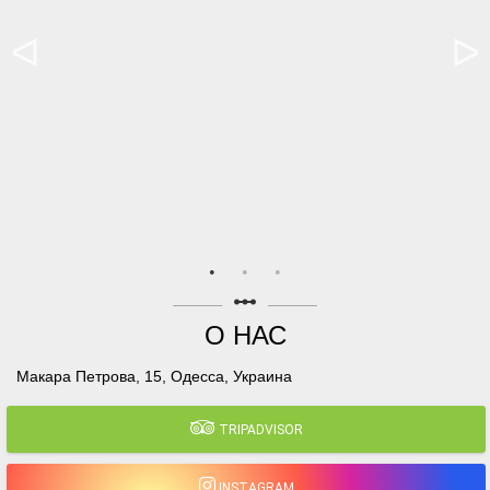
linear_scale
О НАС
Макара Петрова, 15, Одесса, Украина
TRIPADVISOR
INSTAGRAM