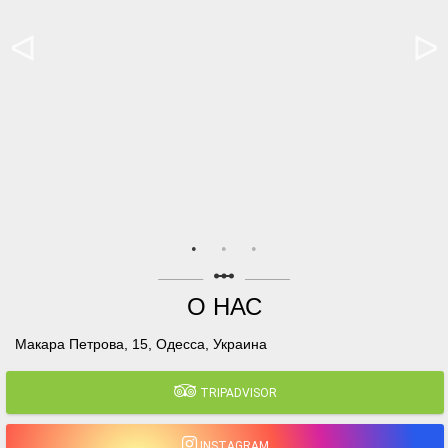
linear_scale
О НАС
Макара Петрова, 15, Одесса, Украина
TRIPADVISOR
INSTAGRAM