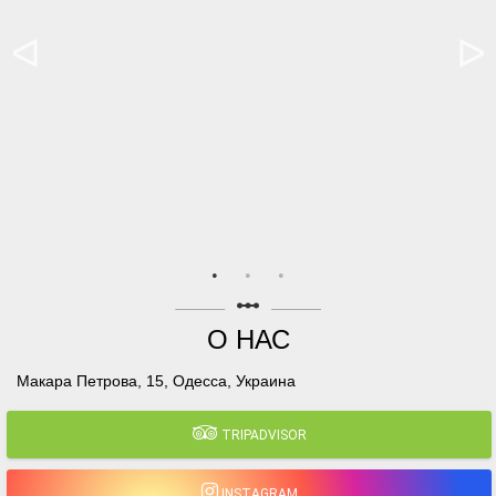
linear_scale
О НАС
Макара Петрова, 15, Одесса, Украина
TRIPADVISOR
INSTAGRAM