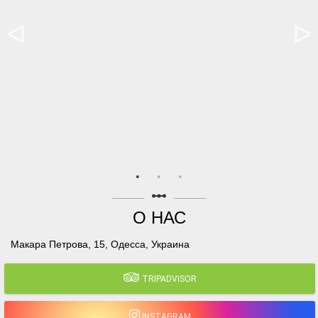
linear_scale
О НАС
Макара Петрова, 15, Одесса, Украина
TRIPADVISOR
INSTAGRAM